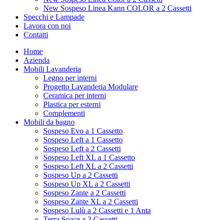
New Sospeso Linea Kann COLOR a 2 Cassetti
Specchi e Lampade
Lavora con noi
Contatti
Home
Azienda
Mobili Lavanderia
Legno per interni
Progetto Lavanderia Modulare
Ceramica per interni
Plastica per esterni
Complementi
Mobili da bagno
Sospeso Evo a 1 Cassetto
Sospeso Left a 1 Cassetto
Sospeso Left a 2 Cassetti
Sospeso Left XL a 1 Cassetto
Sospeso Left XL a 2 Cassetti
Sospeso Up a 2 Cassetti
Sospeso Up XL a 2 Cassetti
Sospeso Zante a 2 Cassetti
Sospeso Zante XL a 2 Cassetti
Sospeso Lulù a 2 Cassetti e 1 Anta
Terra Space a 3 Cassetti