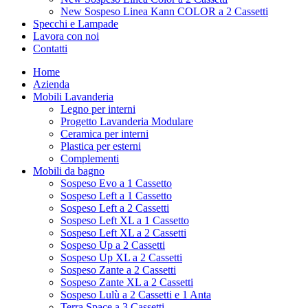
New Sospeso Linea Kann COLOR a 2 Cassetti
Specchi e Lampade
Lavora con noi
Contatti
Home
Azienda
Mobili Lavanderia
Legno per interni
Progetto Lavanderia Modulare
Ceramica per interni
Plastica per esterni
Complementi
Mobili da bagno
Sospeso Evo a 1 Cassetto
Sospeso Left a 1 Cassetto
Sospeso Left a 2 Cassetti
Sospeso Left XL a 1 Cassetto
Sospeso Left XL a 2 Cassetti
Sospeso Up a 2 Cassetti
Sospeso Up XL a 2 Cassetti
Sospeso Zante a 2 Cassetti
Sospeso Zante XL a 2 Cassetti
Sospeso Lulù a 2 Cassetti e 1 Anta
Terra Space a 3 Cassetti